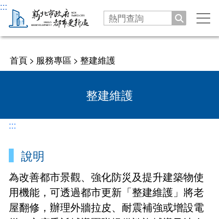
:::
搜尋
手
關
機
閉
選
機關
跳
單
首頁
>
服務專區
>
整建維護
窗
沿革發展
公告
整建維護
處長介紹
新聞
服務專區
處長與民有約
業務職掌
:::
公告
劃定更新地區及訂定都市更新計畫
法令
交通指南
徵才
說明
更新會籌組及立案申請
資訊公開
為改善都市景觀、強化防災及提升建築物使
活動
推動都市更新補助申請
更新會籌組申請
用機能，可透過都市更新「整建維護」將老
新北市城鄉資訊查詢平台
下載專區
屋翻修，辦理外牆拉皮、耐震補強或增設電
防災型都更行動方案
更新會立案申請
都更案件資訊查詢