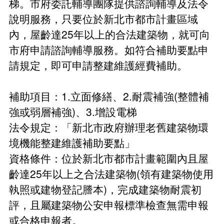
梯。市府委託輔導團隊提供諮詢輔導及法令
地震專區
防災型都更行動方案
公辦都市更新
說明服務，只要位於新北市都市計畫區域
各委員會名冊
內，屋齡達25年以上的合法建築物，就可向
防災型建築加速改善要點申請
都市更新推動師
0507說明會
申辦管理
都更中繼住宅政策
市府申請諮詢輔導服務。如符合補助要點申
新北市加速推動都市危險建築物重建專案計畫
新北市危險建築物580專案
0403震損受災戶住宅補貼方案
請規定，即可申請整建維護經費補助。
都更中繼住宅專案計畫
都更你說
都更審議專區
補助項目：1.立面修繕、2.耐震補強(整體補
安全及衛生防護專區
租賃住宅媒合服務
新手村
都更審議專區
危老重建計畫
強或弱層補強)、3.增設電梯
安全及衛生防護事項執行情形
性別主流化專區
施政成果
法令規定：「新北市政府辦理老舊建築物環
都更審查協檢機制
整建維護
境機能整建維護補助要點」
預算、決算書及相關表件
都更電子書
整建維護諮詢表
簡易都更
資格條件：位於新北市都市計畫範圍內且屋
公職人員及關係人身分關係公開及查詢平臺
教戰手冊
齡達25年以上之合法建築物(領有建築物使用
都市更新整建維護補助案
執照或建物登記謄本)，完成建築物耐震初
影像成果
電梯特快車方案
評，且屬建築物公安申報標準檢查無需申報
都更小百科
或合格申報者。