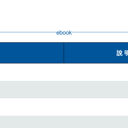
ebook
說 