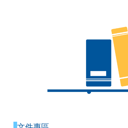
都更審議專區
危老重建計畫
整建維護
簡易都更
文件專區