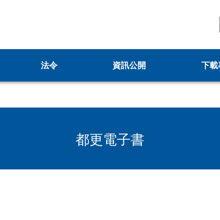
法令
資訊公開
下載
更新計畫
新北市城鄉資訊查詢平台
申請
更新會籌組申請
都更案件資訊查詢
申請
更新會立案申請
各委員會名冊
都更電子書
案
防災型都更行動方案
都更中繼住宅政策
防災型建築加速改善要點申請
都更你說
新北市加速推動都市危險建築物重建專案計
安全及衛生防護專區
畫
0專案
性別主流化專區