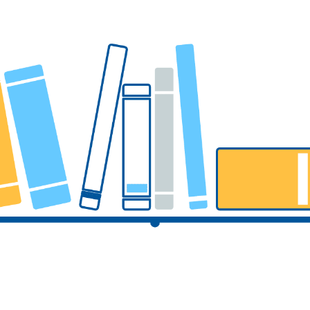
預算、決算書及相關表件
都更審議專區
公職人員及關係人身分關係公開及查詢平臺
都更審查協檢機制
整建維護諮詢表
都市更新整建維護補助案
電梯特快車方案
受理民間申請示範街道環境改善計畫
增設電梯產業優選團隊