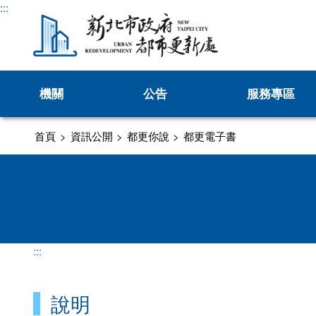
:::
機關
公告
服務專區
沿革發展
新聞
劃定更新地區及訂定都市
首頁
>
資訊公開
>
都更你說
>
都更電子書
處長介紹
處長與民有約
公告
更新會籌組及立案
業務職掌
徵才
推動都市更新補助
交通指南
活動
防災型都更行動方
公辦都市更新
:::
都市更新推動師
說明
新北市危險建築物58