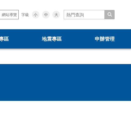
關閉
搜尋
小
中
大
網站導覽
字級
跳窗
專區
地震專區
申辦管理
0507說明會
0403震損受災戶住宅補貼方案
都更中繼住宅專案計畫
租賃住宅媒合服務
新手村
安全及衛生防護事項執行情形
施政成果
都更電子書