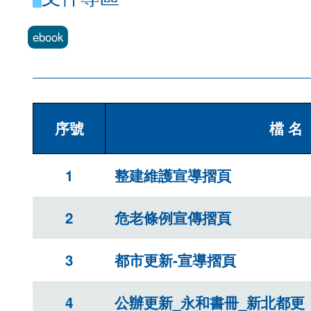
上一
ebook
個
序號
檔 名
1
整建維護宣導摺頁
2
危老條例宣傳摺頁
3
都市更新-宣導摺頁
4
公辦更新_永和書冊_新北都更