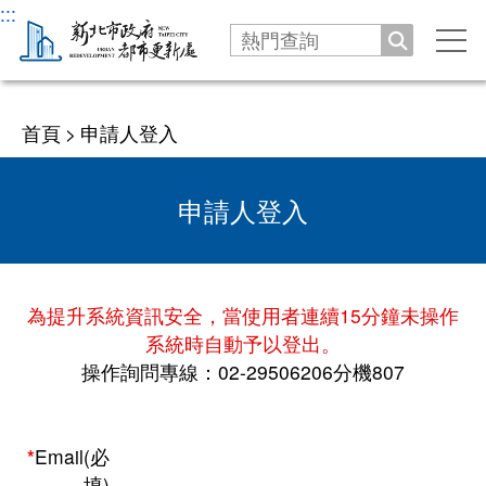
:::
搜尋
手
機
選
機關
單
首頁
>
申請人登入
沿革發展
公告
申請人登入
處長介紹
新聞
服務專區
處長與民有約
業務職掌
公告
劃定更新地區及訂定都市更新計畫
法令
為提升系統資訊安全，當使用者連續15分鐘未操作
交通指南
徵才
系統時自動予以登出。
更新會籌組及立案申請
操作詢問專線：02-29506206分機807
資訊公開
活動
推動都市更新補助申請
更新會籌組申請
新北市城鄉資訊查詢平台
下載專區
防災型都更行動方案
更新會立案申請
Email(必
都更案件資訊查詢
填)