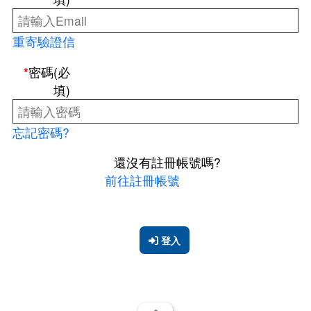
地震專區
防災型都更行動方案
公辦都市更新
各委員會名冊
重寄驗證信
防災型建築加速改善要點申請
都市更新推動師
0507說明會
申辦管理
都更中繼住宅政策
密碼(必
新北市加速推動都市危險建築物重建專案計畫
新北市危險建築物580專案
0403震損受災戶住宅補貼方案
填)
都更中繼住宅專案計畫
都更你說
都更審議專區
安全及衛生防護專區
租賃住宅媒合服務
新手村
忘記密碼?
都更審議專區
危老重建計畫
還沒有註冊帳號嗎?
安全及衛生防護事項執行情形
性別主流化專區
施政成果
前往註冊帳號
都更審查協檢機制
整建維護
預算、決算書及相關表件
都更電子書
整建維護諮詢表
簡易都更
公職人員及關係人身分關係公開及查詢平臺
教戰手冊
登入
都市更新整建維護補助案
影像成果
電梯特快車方案
都更小百科