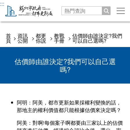
:::
搜尋
手
機
選
機關
單
首
資訊
都更
教戰
估價師由誰決定?我們
>
>
>
>
頁
公開
你說
手冊
可以自己選嗎?
沿革發展
公告
處長介紹
估價師由誰決定?我們可以自己選
新聞
服務專區
嗎?
處長與民有約
業務職掌
公告
劃定更新地區及訂定都市更新計畫
法令
交通指南
徵才
更新會籌組及立案申請
資訊公開
阿明：阿美，都市更新如果採權利變換的話，
活動
推動都市更新補助申請
更新會籌組申請
那地主的權利價值都只能根據估價來決定嗎？
新北市城鄉資訊查詢平台
下載專區
防災型都更行動方案
更新會立案申請
阿美：對啊!每個案子啊都要由三家以上的估價
都更案件資訊查詢