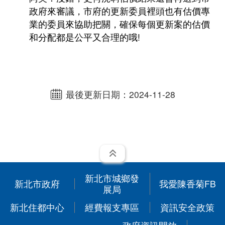
受理民間申請示範街道環境改善計畫
政府來審議，市府的更新委員裡頭也有估價專
常見問題
業的委員來協助把關，確保每個更新案的估價
增設電梯產業優選團隊
和分配都是公平又合理的哦!
最後更新日期：2024-11-28
展開
新北市城鄉發
新北市政府
我愛陳香菊FB
展局
新北住都中心
經費報支專區
資訊安全政策