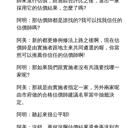
師來進行估價，經過綜合評比之後，選出一家
地震專區
防災型都更行動方案
公辦都市更新
採用它的估價結果，怎麼了嗎?
各委員會名冊
防災型建築加速改善要點申請
都市更新推動師
阿明：那估價師都是誰找的?我可以找我信任的
0507說明會
申辦管理
都更中繼住宅政策
估價師嗎?
新北市加速推動都市危險建築物重建專案計畫
新北市危險建築物580專案
0403震損受災戶住宅補貼方案
阿美：新的都更條例修法上路之後啊，現在估
都更中繼住宅專案計畫
都更你說
都更審議專區
價師是由實施者跟地主來共同遴選的喔，你當
安全及衛生防護專區
租賃住宅媒合服務
新手村
然可以推薦你信任的估價師啊!
都更審議專區
危老重建計畫
阿明：那如果我們跟實施者沒有共識要找哪一
安全及衛生防護事項執行情形
性別主流化專區
施政成果
都更審查協檢機制
整建維護
家呢?
預算、決算書及相關表件
都更電子書
阿美：那就是由實施者指定一家，另外兩家呢
整建維護諮詢表
簡易都更
由市府做的合格估價師建議名單當中抽籤決
公職人員及關係人身分關係公開及查詢平臺
教戰手冊
定。
都市更新整建維護補助案
影像成果
阿明：聽起來很公平耶!
電梯特快車方案
都更小百科
阿美：沒錯，更何況啊估價結果還會再送到市