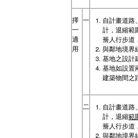
擇
一
自計畫道路
一
計，退縮範
適
簷人行步道
用
與鄰地境界
基地之設計
基地如設置
建築物間之
二
自計畫道路
計，退縮
範
簷人行步道
與鄰地境界