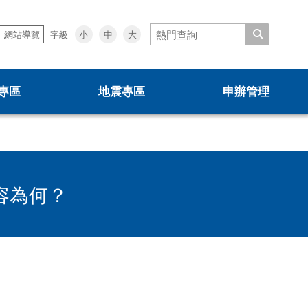
搜尋
小
中
大
網站導覽
字級
專區
地震專區
申辦管理
0507說明會
0403震損受災戶住宅補貼方案
容為何？
都更中繼住宅專案計畫
租賃住宅媒合服務
新手村
安全及衛生防護事項執行情形
施政成果
都更電子書