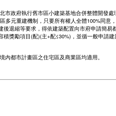
預算、決算書及相關表件
都更審議專區
新北市政府執行舊市區小建築基地合併整體開發處
公職人員及關係人身分關係公開及查詢平臺
都更審查協檢機制
區多元重建機制，只要所有權人全體100%同意
建後退縮等要求，得依建築配置向市府申請簡易都
整建維護諮詢表
積獎勵項目(配)(主+配≤30%)，並循一般申請
都市更新整建維護補助案
電梯特快車方案
市境內都市計畫區之住宅區及商業區均適用。
受理民間申請示範街道環境改善計畫
增設電梯產業優選團隊