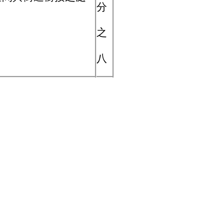
分
。
之
八