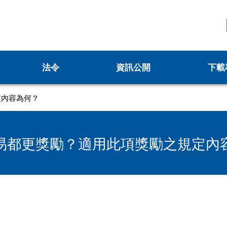
法令
資訊公開
下載
更新計畫
新北市城鄉資訊查詢平台
定內容為何？
申請
更新會籌組申請
都更案件資訊查詢
申請
更新會立案申請
各委員會名冊
易都更獎勵？適用此項獎勵之規定內
案
防災型都更行動方案
都更中繼住宅政策
防災型建築加速改善要點申請
都更你說
新北市加速推動都市危險建築物重建專案計
安全及衛生防護專區
畫
0專案
性別主流化專區