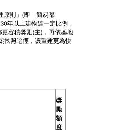
教戰手冊
理原則」(即「簡易都
影像成果
，30年以上建物達一定比例，
更容積獎勵(主)，再依基地
都更小百科
建築執照途徑，讓重建更為快
常見問題
獎
勵
額
度