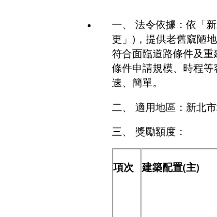
都更審議專區
一、 法令依據：依「
危老重建計畫
更」)，提供老舊窳陋地
符合面臨道路條件及重
整建維護
條件申請規模、時程等容
簡易都更
速、簡單。
二、 適用地區：新北
三、 獎勵額度：
項次
建築配置(主)