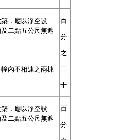
百
建築，應以淨空設
槽及二點五公尺無遮
分
。
之
二
一幢內不相連之兩棟
十
百
建築，應以淨空設
槽及二點五公尺無遮
分
。