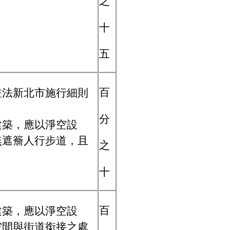
之
十
五
百
畫法新北市施行細則
分
建築，應以淨空設
無遮簷人行步道，且
之
十
百
建築，應以淨空設
空間與街道銜接之處