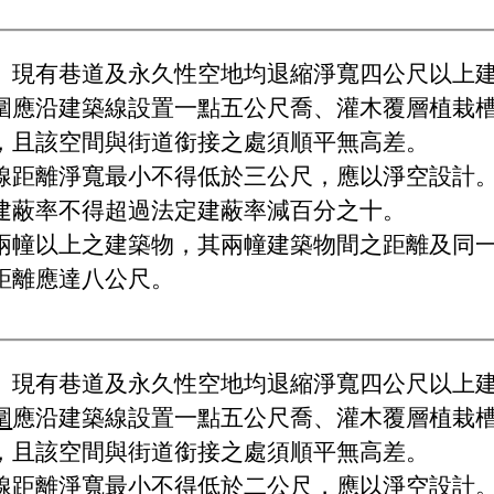
、現有巷道及永久性空地均退縮淨寬四公尺以上
圍應沿建築線設置一點五公尺喬、灌木覆層植栽
，且該空間與街道銜接之處須順平無高差。
線距離淨寬最小不得低於三公尺，應以淨空設計
建蔽率不得超過法定建蔽率減百分之十。
兩幢以上之建築物，其兩幢建築物間之距離及同
距離應達八公尺。
、現有巷道及永久性空地均退縮淨寬四公尺以上
圍
應沿建築線設置一點五公尺喬、灌木覆層植栽
，且該空間與街道銜接之處須順平無高差。
線距離淨寬最小不得低於二公尺，應以淨空設計