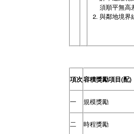
須順平無高
與鄰地境界
項次
容積獎勵項目(配)
一
規模獎勵
二
時程獎勵