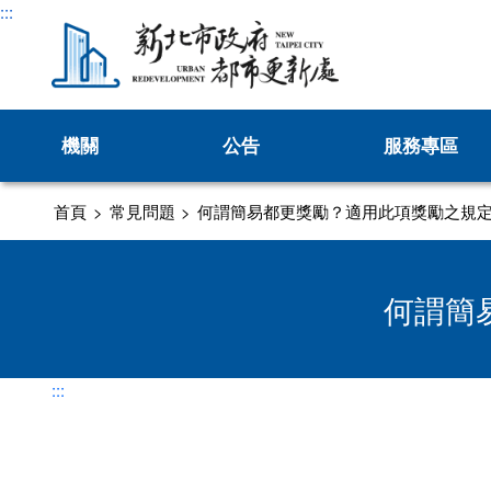
:::
機關
公告
服務專區
沿革發展
新聞
劃定更新地區及訂定都市
首頁
>
常見問題
>
何謂簡易都更獎勵？適用此項獎勵之規
處長介紹
處長與民有約
公告
更新會籌組及立案
業務職掌
徵才
推動都市更新補助
何謂簡
交通指南
活動
防災型都更行動方
公辦都市更新
:::
都市更新推動師
新北市危險建築物58