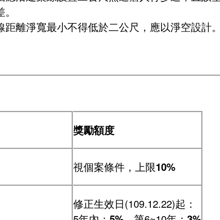
差。
線距離淨寬最小不得低於二公尺，應以淨空設計
獎勵額度
視個案條件，上限
10%
修正生效日(109.12.22)起：
5年內：
、第6~10年：
5%
3%