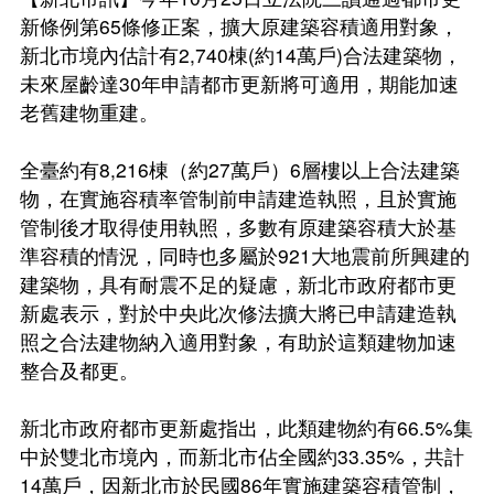
地震專區
防災型都更行動方案
公辦都市更新
新條例第65條修正案，擴大原建築容積適用對象，
各委員會名冊
新北市境內估計有2,740棟(約14萬戶)合法建築物，
防災型建築加速改善要點申請
都市更新推動師
0507說明會
未來屋齡達30年申請都市更新將可適用，期能加速
申辦管理
都更中繼住宅政策
老舊建物重建。
新北市加速推動都市危險建築物重建專案計畫
新北市危險建築物580專案
0403震損受災戶住宅補貼方案
都更中繼住宅專案計畫
都更你說
全臺約有8,216棟（約27萬戶）6層樓以上合法建築
都更審議專區
物，在實施容積率管制前申請建造執照，且於實施
安全及衛生防護專區
租賃住宅媒合服務
新手村
管制後才取得使用執照，多數有原建築容積大於基
都更審議專區
危老重建計畫
準容積的情況，同時也多屬於921大地震前所興建的
安全及衛生防護事項執行情形
性別主流化專區
施政成果
建築物，具有耐震不足的疑慮，新北市政府都市更
都更審查協檢機制
整建維護
新處表示，對於中央此次修法擴大將已申請建造執
預算、決算書及相關表件
都更電子書
整建維護諮詢表
簡易都更
照之合法建物納入適用對象，有助於這類建物加速
公職人員及關係人身分關係公開及查詢平臺
教戰手冊
整合及都更。
都市更新整建維護補助案
影像成果
新北市政府都市更新處指出，此類建物約有66.5%集
電梯特快車方案
中於雙北市境內，而新北市佔全國約33.35%，共計
都更小百科
14萬戶，因新北市於民國86年實施建築容積管制，