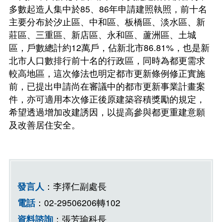
受理民間申請示範街道環境改善計畫
多數起造人集中於85、86年申請建照執照，前十名
常見問題
主要分布於汐止區、中和區、板橋區、淡水區、新
增設電梯產業優選團隊
莊區、三重區、新店區、永和區、蘆洲區、土城
區，戶數總計約12萬戶，佔新北市86.81%，也是新
北市人口數排行前十名的行政區，同時為都更需求
較高地區，這次修法也明定都市更新條例修正實施
前，已提出申請尚在審議中的都市更新事業計畫案
件，亦可適用本次修正後原建築容積獎勵的規定，
希望透過增加改建誘因，以提高參與都更重建意願
及改善居住安全。
發言人
：李擇仁副處長
下
電話
：02-29506206轉102
一
資料諮詢
：張芳瑜科長