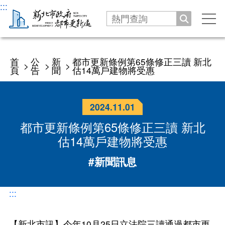
:::
搜尋
手
關
機
閉
選
機關
跳
單
首
公
新
都市更新條例第65條修正三讀 新北
>
>
>
窗
頁
告
聞
估14萬戶建物將受惠
沿革發展
公告
處長介紹
2024.11.01
新聞
服務專區
都市更新條例第65條修正三讀 新北
處長與民有約
業務職掌
公告
劃定更新地區及訂定都市更新計畫
估14萬戶建物將受惠
法令
交通指南
徵才
#新聞訊息
更新會籌組及立案申請
資訊公開
活動
推動都市更新補助申請
更新會籌組申請
:::
新北市城鄉資訊查詢平台
下載專區
防災型都更行動方案
更新會立案申請
【新北市訊】今年10月25日立法院三讀通過都市更
都更案件資訊查詢