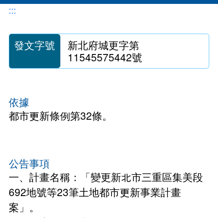
地震專區
防災型都更行動方案
公辦都市更新
:::
各委員會名冊
防災型建築加速改善要點申請
都市更新推動師
0507說明會
申辦管理
發文字號
新北府城更字第
都更中繼住宅政策
11545575442號
新北市加速推動都市危險建築物重建專案計畫
新北市危險建築物580專案
0403震損受災戶住宅補貼方案
都更中繼住宅專案計畫
都更你說
都更審議專區
安全及衛生防護專區
租賃住宅媒合服務
新手村
依據
都更審議專區
危老重建計畫
都市更新條例第32條。
安全及衛生防護事項執行情形
性別主流化專區
施政成果
都更審查協檢機制
整建維護
預算、決算書及相關表件
都更電子書
整建維護諮詢表
簡易都更
公告事項
公職人員及關係人身分關係公開及查詢平臺
教戰手冊
都市更新整建維護補助案
一、計畫名稱：「變更新北市三重區集美段
影像成果
692地號等23筆土地都市更新事業計畫
電梯特快車方案
案」。
都更小百科