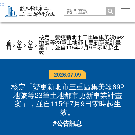
:::
搜尋
手
機
選
機關
單
核定「變更新北市三重區集美段692
首
公
公
地號等23筆土地都市更新事業計畫
>
>
>
沿革發展
頁
告
告
案」，並自115年7月9日零時起生
公告
效。
處長介紹
新聞
服務專區
2026.07.09
處長與民有約
業務職掌
公告
劃定更新地區及訂定都市更新計畫
核定「變更新北市三重區集美段692
法令
交通指南
地號等23筆土地都市更新事業計畫
徵才
更新會籌組及立案申請
案」，並自115年7月9日零時起生
資訊公開
活動
效。
推動都市更新補助申請
更新會籌組申請
新北市城鄉資訊查詢平台
下載專區
#公告訊息
防災型都更行動方案
更新會立案申請
都更案件資訊查詢