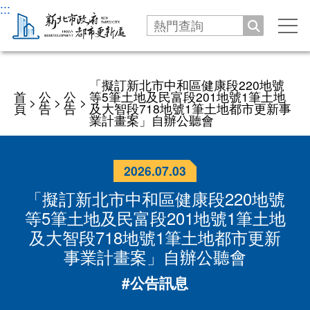
:::
搜尋
手
機
選
機關
單
「擬訂新北市中和區健康段220地號
首
公
公
等5筆土地及民富段201地號1筆土地
>
>
>
沿革發展
頁
告
告
及大智段718地號1筆土地都市更新事
公告
業計畫案」自辦公聽會
處長介紹
新聞
服務專區
2026.07.03
處長與民有約
業務職掌
公告
劃定更新地區及訂定都市更新計畫
「擬訂新北市中和區健康段220地號
法令
交通指南
等5筆土地及民富段201地號1筆土地
徵才
更新會籌組及立案申請
及大智段718地號1筆土地都市更新
資訊公開
活動
事業計畫案」自辦公聽會
推動都市更新補助申請
更新會籌組申請
新北市城鄉資訊查詢平台
下載專區
#公告訊息
防災型都更行動方案
更新會立案申請
都更案件資訊查詢