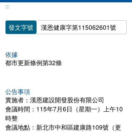
地震專區
防災型都更行動方案
公辦都市更新
:::
各委員會名冊
防災型建築加速改善要點申請
都市更新推動師
0507說明會
申辦管理
發文字號
漢恩健康字第115062601號
都更中繼住宅政策
新北市加速推動都市危險建築物重建專案計畫
新北市危險建築物580專案
0403震損受災戶住宅補貼方案
都更中繼住宅專案計畫
都更你說
都更審議專區
依據
安全及衛生防護專區
租賃住宅媒合服務
新手村
都市更新條例第32條
都更審議專區
危老重建計畫
安全及衛生防護事項執行情形
性別主流化專區
施政成果
都更審查協檢機制
整建維護
預算、決算書及相關表件
都更電子書
公告事項
整建維護諮詢表
簡易都更
公職人員及關係人身分關係公開及查詢平臺
教戰手冊
實施者：漢恩建設開發股份有限公司
都市更新整建維護補助案
會議時間：115年7月6日（星期一）上午10
影像成果
時整
電梯特快車方案
會議地點：新北市中和區建康路109號（更
都更小百科