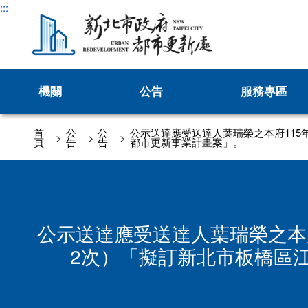
:::
機關
公告
服務專區
沿革發展
新聞
劃定更新地區及訂定都市
首
公
公
公示送達應受送達人葉瑞榮之本府115年
>
>
>
頁
告
告
都市更新事業計畫案」。
處長介紹
處長與民有約
公告
更新會籌組及立案
業務職掌
徵才
推動都市更新補助
交通指南
活動
防災型都更行動方
公示送達應受送達人葉瑞榮之本府1
公辦都市更新
2次）「擬訂新北市板橋區江
都市更新推動師
新北市危險建築物58