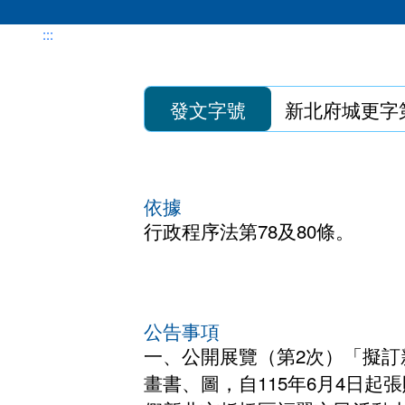
都更審議專區
:::
危老重建計畫
發文字號
新北府城更字第1
整建維護
簡易都更
依據
行政程序法第78及80條。
公告事項
一、公開展覽（第2次）「擬訂
畫書、圖，自115年6月4日起