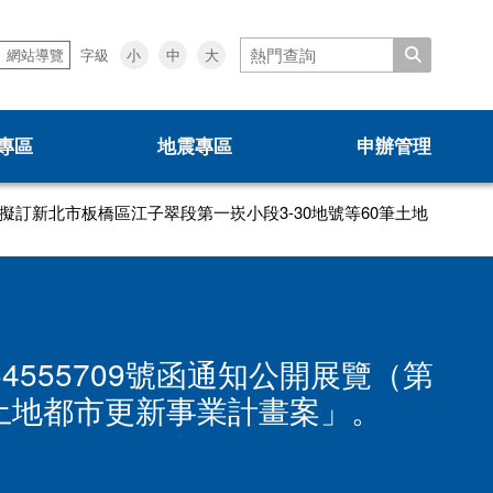
搜尋
小
中
大
網站導覽
字級
專區
地震專區
申辦管理
0507說明會
「擬訂新北市板橋區江子翠段第一崁小段3-30地號等60筆土地
0403震損受災戶住宅補貼方案
都更中繼住宅專案計畫
4555709號函通知公開展覽（第
租賃住宅媒合服務
新手村
筆土地都市更新事業計畫案」。
安全及衛生防護事項執行情形
施政成果
都更電子書