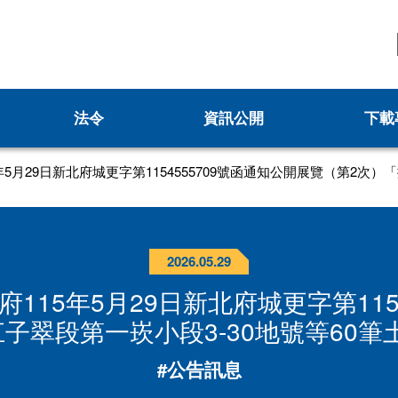
法令
資訊公開
下載
更新計畫
新北市城鄉資訊查詢平台
5月29日新北府城更字第1154555709號函通知公開展覽（第2次）
申請
更新會籌組申請
都更案件資訊查詢
申請
更新會立案申請
各委員會名冊
2026.05.29
案
防災型都更行動方案
都更中繼住宅政策
15年5月29日新北府城更字第115
防災型建築加速改善要點申請
都更你說
子翠段第一崁小段3-30地號等60
新北市加速推動都市危險建築物重建專案計
安全及衛生防護專區
#公告訊息
畫
0專案
性別主流化專區