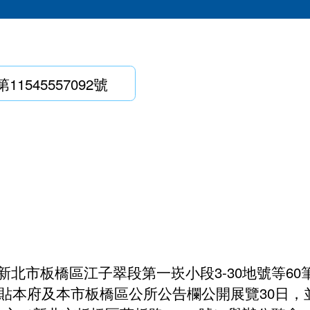
預算、決算書及相關表件
都更審議專區
公職人員及關係人身分關係公開及查詢平臺
都更審查協檢機制
1545557092號
整建維護諮詢表
都市更新整建維護補助案
電梯特快車方案
受理民間申請示範街道環境改善計畫
增設電梯產業優選團隊
新北市板橋區江子翠段第一崁小段3-30地號等6
張貼本府及本市板橋區公所公告欄公開展覽30日，並於